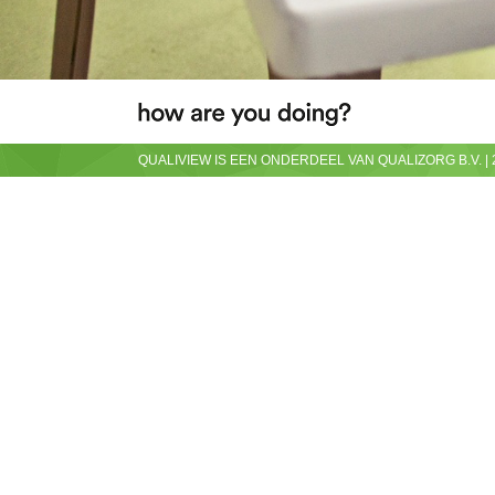
QUALIVIEW IS EEN ONDERDEEL VAN QUALIZORG B.V. 